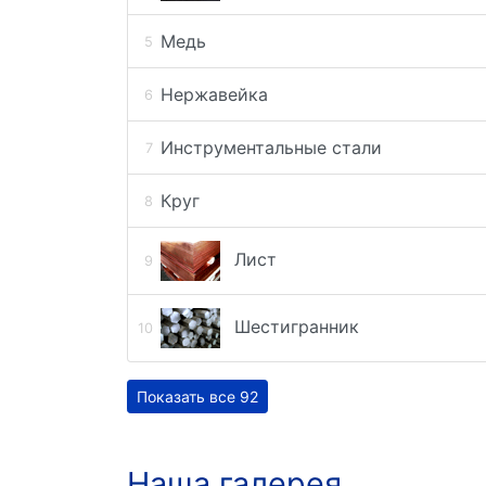
Медь
Нержавейка
Инструментальные стали
Круг
Лист
Шестигранник
Показать все 92
Наша галерея